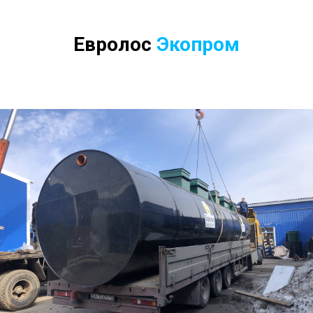
Евролос
Экопром